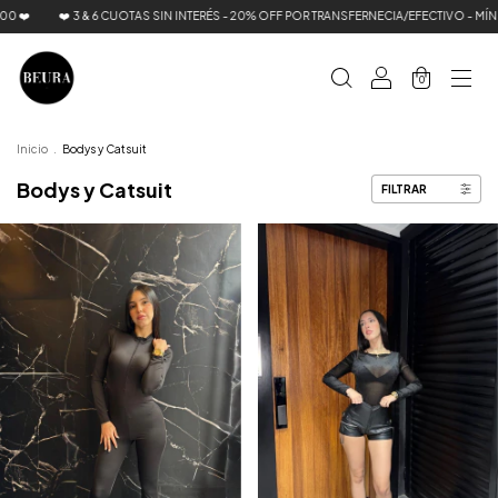
❤️
❤️ 3 & 6 CUOTAS SIN INTERÉS - 20% OFF POR TRANSFERNECIA/EFECTIVO - MÍNI
0
Inicio
.
Bodys y Catsuit
Bodys y Catsuit
FILTRAR