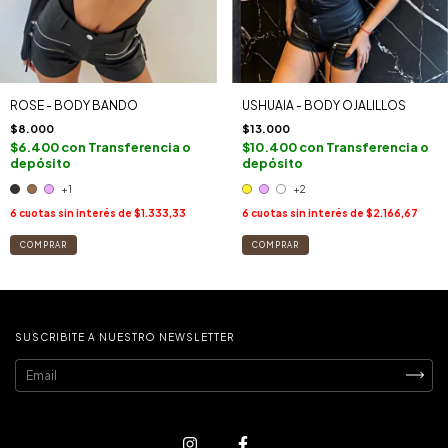
USHUAIA - BODY OJALILLOS
ROSE - BODY BANDO
$13.000
$8.000
$10.400
con
Transferencia o
$6.400
con
Transferencia o
depósito
depósito
+2
+1
6
cuotas sin interés de
$2.166,67
6
cuotas sin interés de
$1.333,33
COMPRAR
COMPRAR
SUSCRIBITE A NUESTRO NEWSLETTER