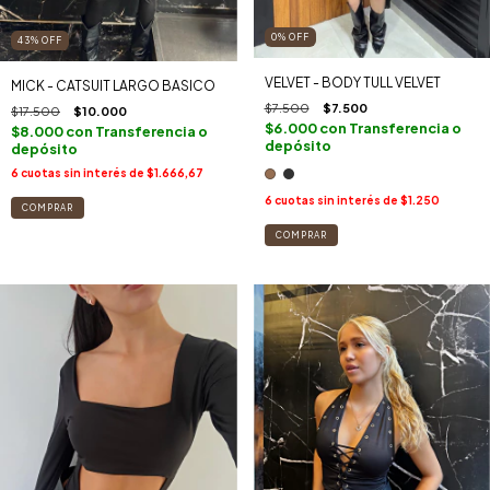
0
%
OFF
43
%
OFF
VELVET - BODY TULL VELVET
MICK - CATSUIT LARGO BASICO
$7.500
$7.500
$17.500
$10.000
$6.000
con
Transferencia o
$8.000
con
Transferencia o
depósito
depósito
6
cuotas sin interés de
$1.666,67
6
cuotas sin interés de
$1.250
COMPRAR
COMPRAR